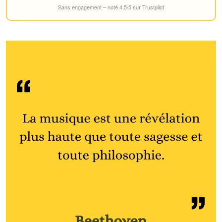
Sans engagement – noté 4,5/5 sur Trustpilot