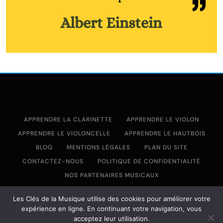
APPRENDRE LA CLARINETTE
APPRENDRE LE VIOLON
APPRENDRE LE VIOLONCELLE
APPRENDRE LE HAUTBOIS
BLOG
MENTIONS LÉGALES
PLAN DU SITE
CONTACTEZ-NOUS
POLITIQUE DE CONFIDENTIALITÉ
NOS PARTENAIRES MUSICAUX
Les Clés de la Musique utilise des cookies pour améliorer votre
Pubnews - Modern WordPress Theme 2026.Developed By
expérience en ligne. En continuant votre navigation, vous
BlazeThemes
.
acceptez leur utilisation.