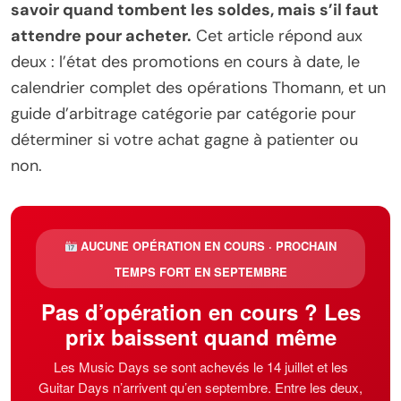
savoir quand tombent les soldes, mais s’il faut
attendre pour acheter.
Cet article répond aux
deux : l’état des promotions en cours à date, le
calendrier complet des opérations Thomann, et un
guide d’arbitrage catégorie par catégorie pour
déterminer si votre achat gagne à patienter ou
non.
AUCUNE OPÉRATION EN COURS · PROCHAIN
TEMPS FORT EN SEPTEMBRE
Pas d’opération en cours ? Les
prix baissent quand même
Les Music Days se sont achevés le 14 juillet et les
Guitar Days n’arrivent qu’en septembre. Entre les deux,