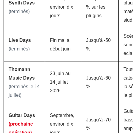
Synth Days
plug
environ dix
% sur les
(terminés)
maté
jours
plugins
stud
Scè
Live Days
Fin mai à
Jusqu’à -50
sono
(terminés)
début juin
%
écla
Thomann
Tout
23 juin au
Music Days
Jusqu’à -60
caté
14 juillet
(terminés le 14
%
la s
2026
juillet)
la p
Guit
Guitar Days
Septembre,
Jusqu’à -70
bass
(prochaine
environ dix
%
ampl
opération)
jours