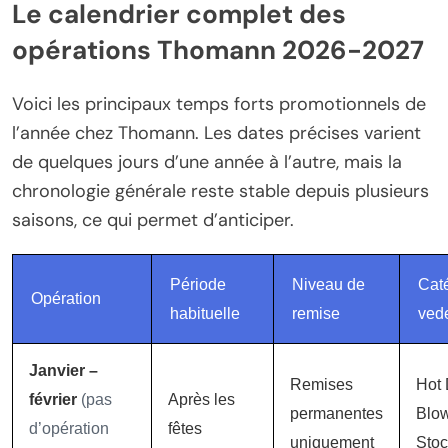
Le calendrier complet des
opérations Thomann 2026-2027
Voici les principaux temps forts promotionnels de
l’année chez Thomann. Les dates précises varient
de quelques jours d’une année à l’autre, mais la
chronologie générale reste stable depuis plusieurs
saisons, ce qui permet d’anticiper.
Période
Niveau de
Cat
Opération
habituelle
remise
vede
Janvier –
Remises
Hot 
février
(pas
Après les
permanentes
Blow
d’opération
fêtes
uniquement
Stoc