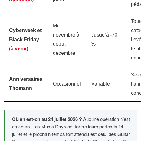
péd
Tout
Mi-
Cyberweek et
caté
novembre à
Jusqu’à -70
Black Friday
l’év
début
%
(à venir)
le p
décembre
impo
Sel
Anniversaires
Occasionnel
Variable
l’an
Thomann
con
Où en est-on au 24 juillet 2026 ?
Aucune opération n’est
en cours. Les Music Days ont fermé leurs portes le 14
juillet et le prochain temps fort attendu est celui des Guitar