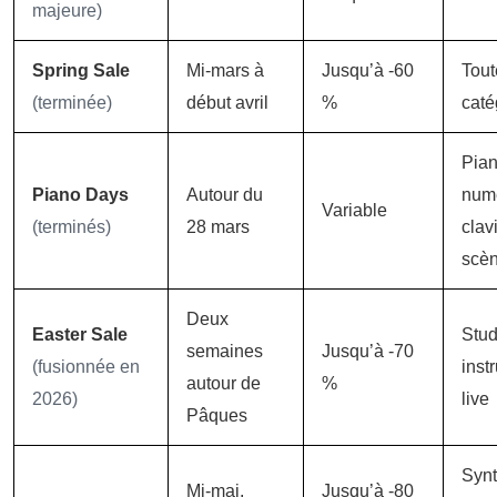
majeure)
Spring Sale
Mi-mars à
Jusqu’à -60
Tout
(terminée)
début avril
%
caté
Pia
Piano Days
Autour du
numé
Variable
(terminés)
28 mars
clav
scè
Deux
Easter Sale
Stud
semaines
Jusqu’à -70
(fusionnée en
inst
autour de
%
2026)
live
Pâques
Synt
Mi-mai,
Jusqu’à -80