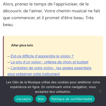
Alors, prenez le temps de l’apprivoiser, de le
découvrir, de l’aimer. Votre chemin musical ne fait
que commencer, et il promet d’être beau. Très
beau.
Aller plus loin
–
Est-ce difficile d’apprendre le violon ?
–
Le prix d’un violon : critères de choix et budget
–
L’entretien de votre violon : les gestes essentiels
pour préserver votre instrument
–
Accordage du violon : guide pratique
Les Clés de la Musique utilise des cookies pour améliorer votre
–
Les accessoires indispensables pour jouer du violon
expérience en ligne. En continuant votre navigation, vous
–
Notre sélection des meilleurs modèles de violon
acceptez leur utilisation.
pour enfant
J'accepte
Non
Politique de confidentialité